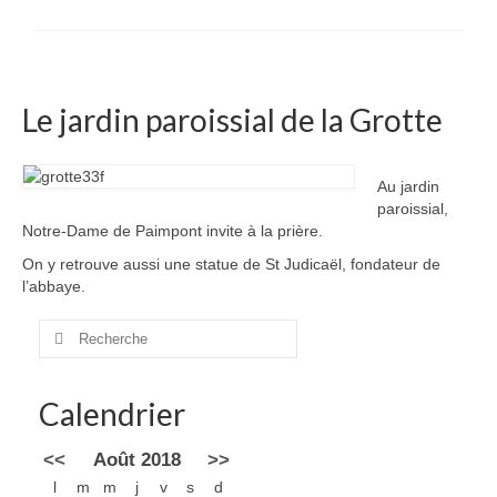
Le jardin paroissial de la Grotte
Au jardin
paroissial,
Notre-Dame de Paimpont invite à la prière.
On y retrouve aussi une statue de St Judicaël, fondateur de
l’abbaye.
Rechercher
:
Calendrier
<<
Août 2018
>>
l
m
m
j
v
s
d